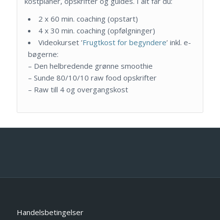
kostplaner, opskrifter og guides. I alt får du:
2 x 60 min. coaching (opstart)
4 x 30 min. coaching (opfølgninger)
Videokurset ’
Frugtkost for begyndere
’ inkl. e-
bøgerne:
– Den helbredende grønne smoothie
– Sunde 80/10/10 raw food opskrifter
– Raw till 4 og overgangskost
Handelsbetingelser