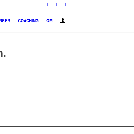
URSER
COACHING
OM
n.