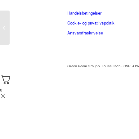
Handelsbetingelser
Cookie- og privatlivspolitik
Fra træt til turbo – 3
månedlige rater
Ansvarsfraskrivelse
Green Room Group v. Louise Koch - CVR. 419
0