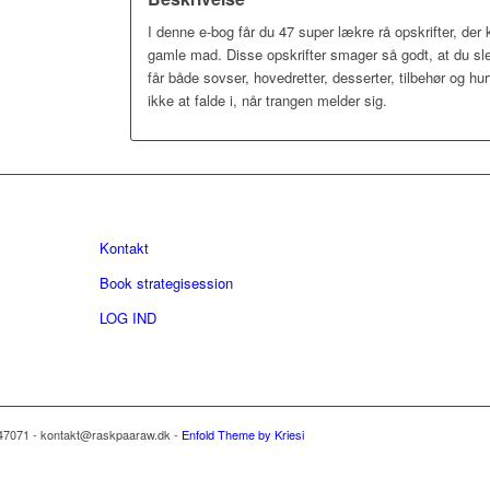
I denne e-bog får du 47 super lækre rå opskrifter, der
gamle mad. Disse opskrifter smager så godt, at du sle
får både sovser, hovedretter, desserter, tilbehør og h
ikke at falde i, når trangen melder sig.
Kontakt
Book strategisession
LOG IND
47071 - kontakt@raskpaaraw.dk -
Enfold Theme by Kriesi