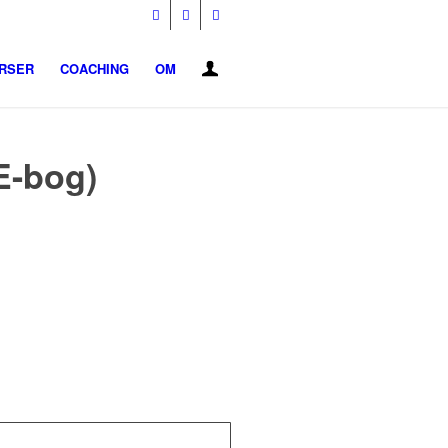
URSER
COACHING
OM
(E-bog)