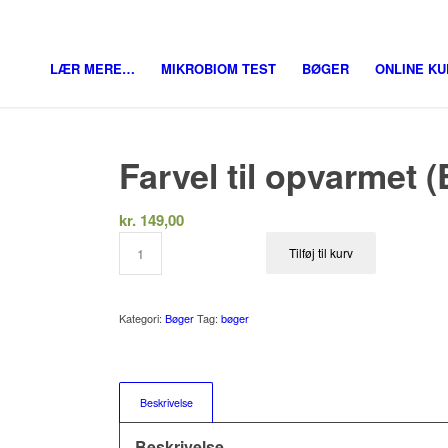
LÆR MERE…
MIKROBIOM TEST
BØGER
ONLINE K
Farvel til opvarmet 
kr.
149,00
Tilføj til kurv
Kategori:
Bøger
Tag:
bøger
Beskrivelse
Beskrivelse