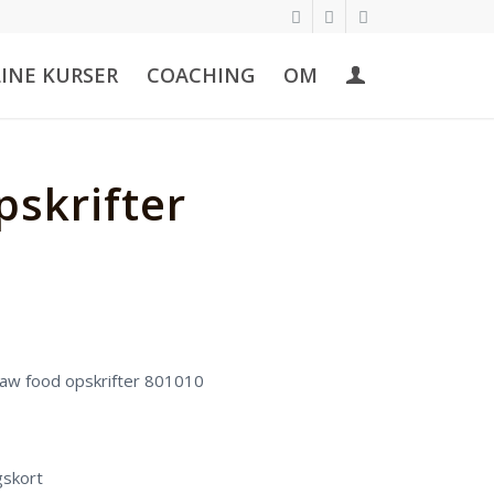
INE KURSER
COACHING
OM
skrifter
 - 119,-