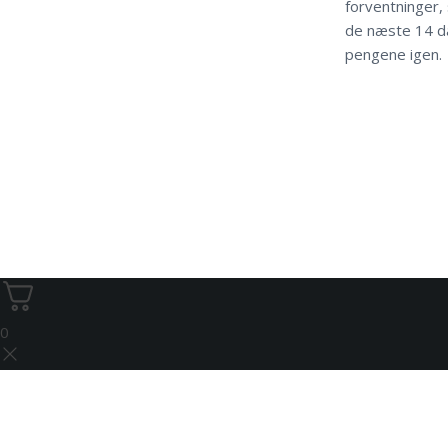
forventninger, 
de næste 14 da
pengene igen.
0