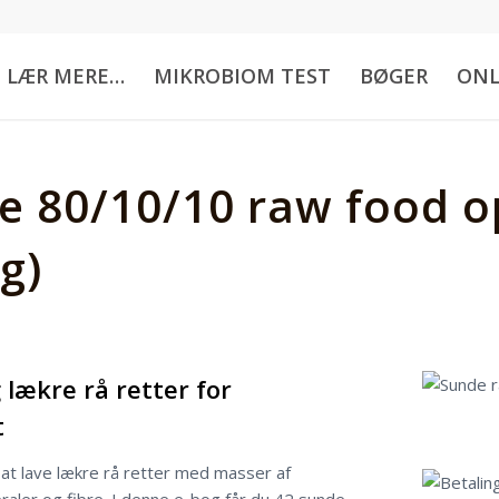
LÆR MERE…
MIKROBIOM TEST
BØGER
ONL
e 80/10/10 raw food op
g)
 lækre rå retter for
t
JA TAK
 at lave lækre rå retter med masser af
raler og fibre. I denne e-bog får du 42 sunde