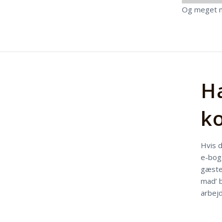
Og meget m
Ha
k
Hvis d
e-bog,
gæster
mad’ b
arbejd