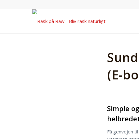
Sund
(E-bo
Simple og
helbrede
Få genvejen til
vitaminer, mine