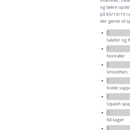
og lækre opskri
på 80/10/10 ra
der gerne vil sp
Salater og 
Noriruller
Smoothies
Kolde supp
Squash spa
Rå kager