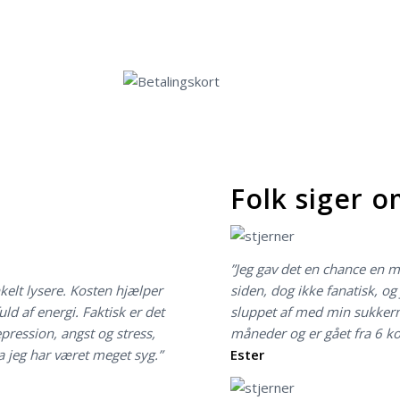
KØB E-BOGEN FOR 119,-
Folk siger 
”Jeg gav det en chance en må
kelt lysere. Kosten hjælper
siden, dog ikke fanatisk, og 
uld af energi. Faktisk er det
sluppet af med min sukkerna
epression, angst og stress,
måneder og er gået fra 6 kop
a jeg har været meget syg.”
Ester