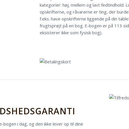
kategorier: høj, mellem og lavt fedtindhold. L
opskrifterne, og råvarerne er ting, der burde 
f.eks. have opskrifterne liggende på din table
frugtsprøjt på en bog. E-bogen er på 113 sid
eksisterer ikke som fysisk bog).
KØB E-BOGEN NU 119,-
EDSHEDSGARANTI
-bogen i dag, og den ikke lever op til dine