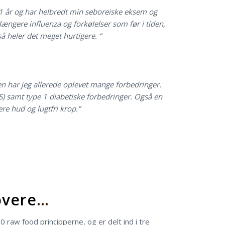
11 år og har helbredt min seboreiske eksem og
e længere influenza og forkølelser som før i tiden,
å heler det meget hurtigere. “
n har jeg allerede oplevet mange forbedringer.
) samt type 1 diabetiske forbedringer. Også en
re hud og lugtfri krop.”
overe
…
0 raw food principperne, og er delt ind i tre