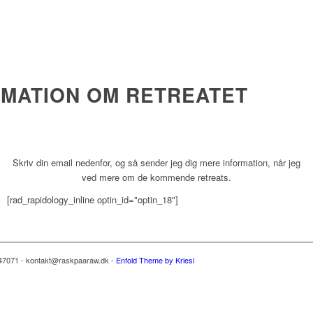
RMATION OM RETREATET
Skriv din email nedenfor, og så sender jeg dig mere information, når jeg
ved mere om de kommende retreats.
[rad_rapidology_inline optin_id="optin_18"]
47071 - kontakt@raskpaaraw.dk -
Enfold Theme by Kriesi