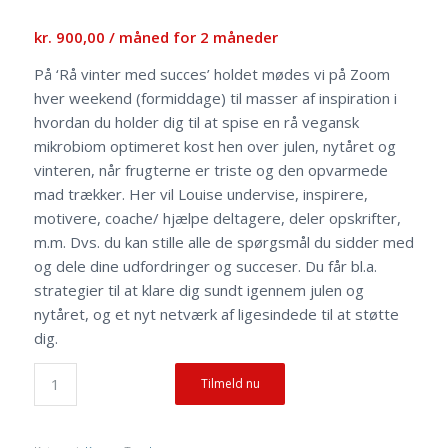
kr.
900,00
/ måned for 2 måneder
På ‘Rå vinter med succes’ holdet mødes vi på Zoom
hver weekend (formiddage) til masser af inspiration i
hvordan du holder dig til at spise en rå vegansk
mikrobiom optimeret kost hen over julen, nytåret og
vinteren, når frugterne er triste og den opvarmede
mad trækker. Her vil Louise undervise, inspirere,
motivere, coache/ hjælpe deltagere, deler opskrifter,
m.m. Dvs. du kan stille alle de spørgsmål du sidder med
og dele dine udfordringer og succeser. Du får bl.a.
strategier til at klare dig sundt igennem julen og
nytåret, og et nyt netværk af ligesindede til at støtte
dig.
Tilmeld nu