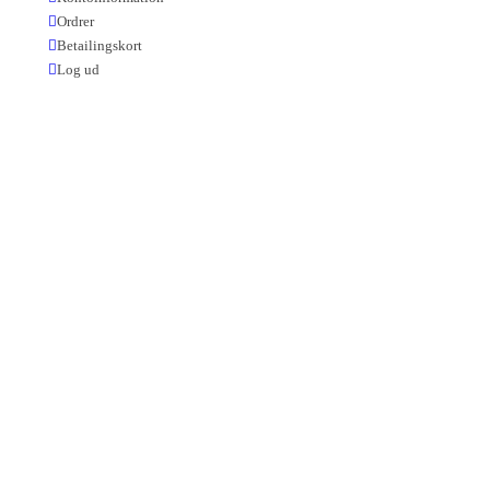
Ordrer
Betailingskort
Log ud